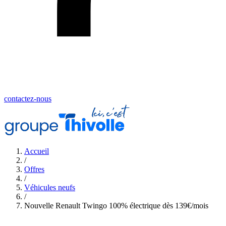
contactez-nous
Accueil
/
Offres
/
Véhicules neufs
/
Nouvelle Renault Twingo 100% électrique dès 139€/mois