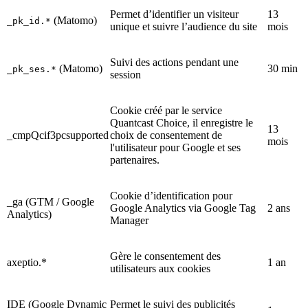
Permet d’identifier un visiteur
13
(Matomo)
_pk_id.*
unique et suivre l’audience du site
mois
Suivi des actions pendant une
(Matomo)
30 min
_pk_ses.*
session
Cookie créé par le service
Quantcast Choice, il enregistre le
13
_cmpQcif3pcsupported
choix de consentement de
mois
l'utilisateur pour Google et ses
partenaires.
Cookie d’identification pour
_ga (GTM / Google
Google Analytics via Google Tag
2 ans
Analytics)
Manager
Gère le consentement des
axeptio.*
1 an
utilisateurs aux cookies
IDE (Google Dynamic
Permet le suivi des publicités