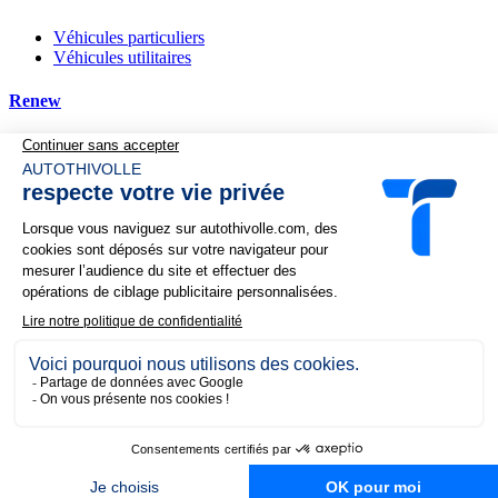
Véhicules particuliers
Véhicules utilitaires
Renew
Nos services
Financement
Reprise de votre véhicule
Complémentaire automobile
Demande de devis
Recherche personnalisée
Actualités et promotions
Nos offres du moment
Nos actualités
Au quotidien, prenez les transports en commun
#SeDéplacerMoinsPolluer
Politique de confidentialité
Mentions légales
Index égalité
professionnelle
Nous rejoindre